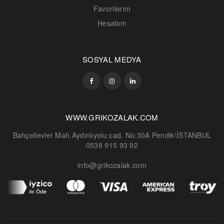
Favorilerim
Hesabım
SOSYAL MEDYA
WWW.GRIKOZALAK.COM
Bahçelievler Mah.Aydınlıyolu cad. No:30A Pendik\İSTANBUL
0538 915 93 92
info@grikozalak.com