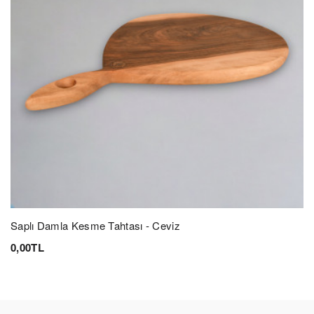
İsim Soyisim *
E-Posta Adresi *
YORUM YAZMAK İÇİN ÜYE GİRİŞİ YAPMALISINIZ.
Saplı Damla Kesme Tahtası - Ceviz
0,00TL