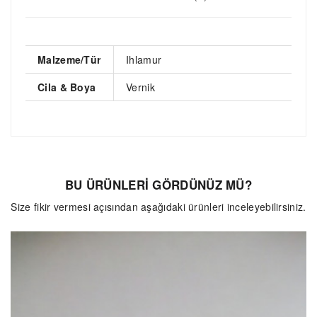
Malzeme/Tür
Ihlamur
Cila & Boya
Vernik
Yorum Ekle
İşaretli alanlar zorunludur, e-posta adresiniz
yayınlanmaz.
BU ÜRÜNLERİ GÖRDÜNÜZ MÜ?
Başlık *
Size fikir vermesi açısından aşağıdaki ürünleri inceleyebilirsiniz.
Yorum *