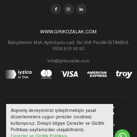
WWW.GRIKOZALAK.COM
Bahçelievler Mah.Aydınlıyolu cad. No:30A Pendik\İSTANBUL
0538 915 93 92
info@grikozalak.com
Alışveriş deneyiminizi iyileştirmekiçin yasal
düzenlemelere uygun çerezler (cookies)
kullanıyoruz. Detaylı bilgiye Çerezler ve Gizlilik
Anasayfa
Sık Sorulan Sorular
İletişim
Politikası sayfamızdan ulaşabilirsiniz.
Powered by Auryn İstanbul
Çerezler ve Gizlilik Politikası